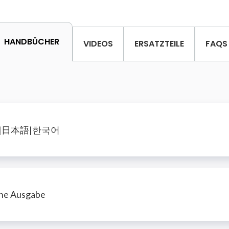
HANDBÜCHER
VIDEOS
ERSATZTEILE
FAQS
|中文|日本語|한국어
ne Ausgabe