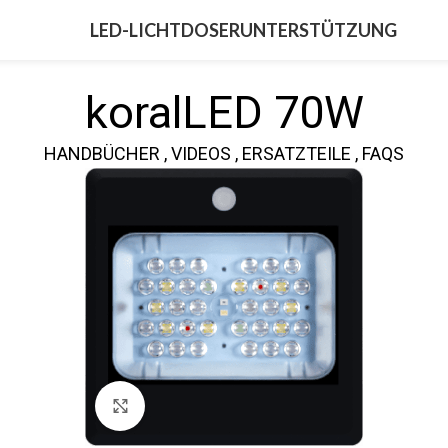
LED-LICHT
DOSER
UNTERSTÜTZUNG
koralLED 70W
HANDBÜCHER , VIDEOS , ERSATZTEILE , FAQS
Zum Vergrößern klicken