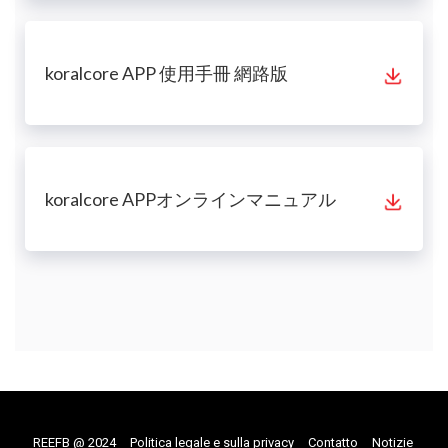
koralcore APP 使用手冊 網路版
koralcore APPオンラインマニュアル
REEFB @ 2024
Politica legale e sulla privacy
Contatto
Notizie