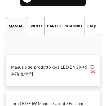
VIDEO
PARTI DI RICAMBIO
FAQS
MANUALI
Manuale del prodotto koralLED ENG|中文|日
本語|한국어
koralLED70W Manuale Utente Edizione