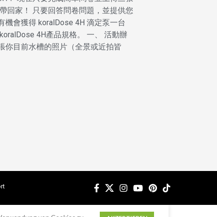
 4H帶回家！ 只要回答問卷問題，並提供您
得 koralDose 4H 滴定泵一台
詢koralDose 4H產品規格。 一、 活動辦
2.上傳三張你目前水槽的照片（全景或近拍皆
rt