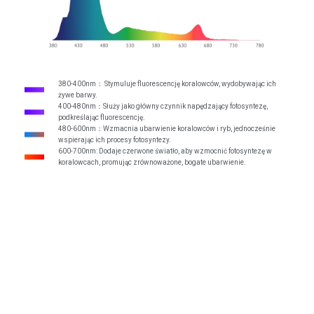
380-400nm： Stymuluje fluorescencję koralowców, wydobywając ich
żywe barwy.
400-480nm：Służy jako główny czynnik napędzający fotosyntezę,
podkreślając fluorescencję.
480-600nm：Wzmacnia ubarwienie koralowców i ryb, jednocześnie
wspierając ich procesy fotosyntezy.
600-700nm: Dodaje czerwone światło, aby wzmocnić fotosyntezę w
koralowcach, promując zrównoważone, bogate ubarwienie.