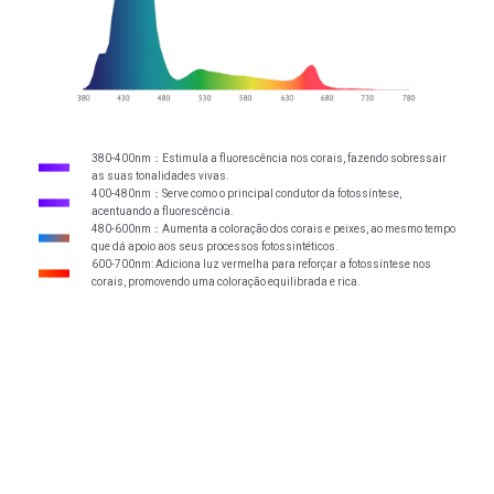
380-400nm：Estimula a fluorescência nos corais, fazendo sobressair
as suas tonalidades vivas.
400-480nm：Serve como o principal condutor da fotossíntese,
acentuando a fluorescência.
480-600nm：Aumenta a coloração dos corais e peixes, ao mesmo tempo
que dá apoio aos seus processos fotossintéticos.
600-700nm: Adiciona luz vermelha para reforçar a fotossíntese nos
corais, promovendo uma coloração equilibrada e rica.