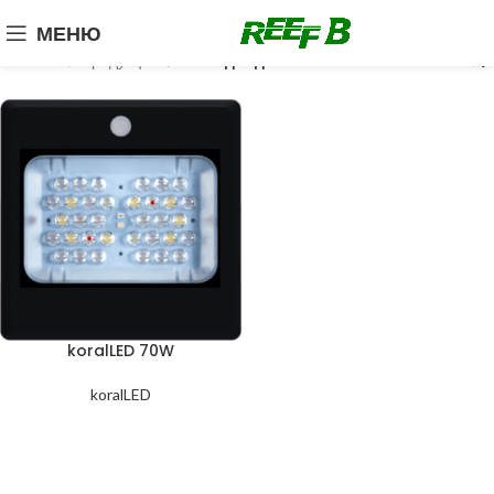
МЕНЮ
Главная
Продукция
светодиодная лампа
koralLED 70W
koralLED