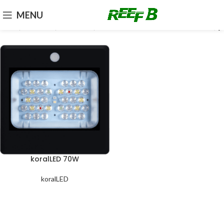
MENU
Casa
Prodotti
Luce LED
koralLED
koralLED 70W
koralLED