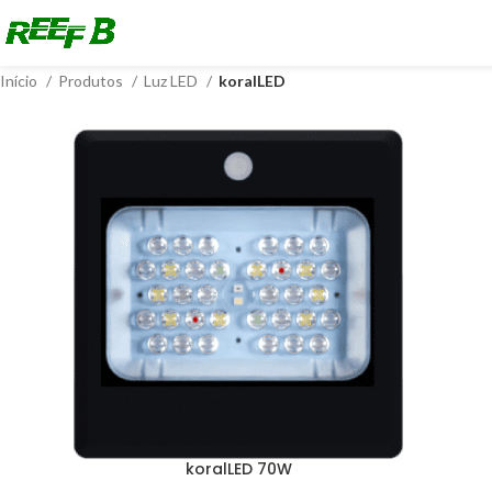
Início
Produtos
Luz LED
koralLED
koralLED 70W