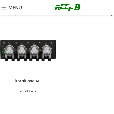
MENU
Beranda
Produk
Doser
koralDose 4H
koralDosis