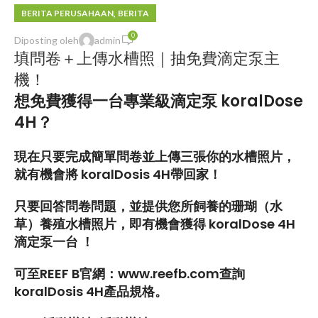
,
BERITA PERUSAHAAN
BERITA
0
Diposting oleh
admin
填問卷＋上傳水槽照｜抽免費滴定泵主
機！
想免費獲得一台專業級滴定泵
koralDose
4H
？
現在只要完成簡單問卷並上傳
三張你的水槽照片
，
就有機會將
koralDosis
4
H
帶回家！
只要回答問卷問題，並提供您所飼養的珊瑚（水
草）養殖水槽照片，即有機會獲得
koralDose 4H
滴定泵一台
！
可至
REEF B
官網：
www.reefb.com
查詢
koralDosis 4
H
產品規格。