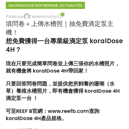
,
NOUVELLES DE L'ENTREPRISE
ACTUALITÉS
0
Publié par
l'administration
填問卷＋上傳水槽照｜抽免費滴定泵主
機！
想免費獲得一台專業級滴定泵
koralDose
4H
？
現在只要完成簡單問卷並上傳
三張你的水槽照片
，
就有機會將
koralDose
4
H
帶回家！
只要回答問卷問題，並提供您所飼養的珊瑚（水
草）養殖水槽照片，即有機會獲得
koralDose 4H
滴定泵一台
！
可至
REEF B
官網：
www.reefb.com
查詢
koralDose 4
H
產品規格。