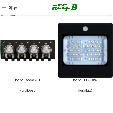
메뉴
홈
제품
koralDose 4H
koralLED 70W
koralDose
koralLED