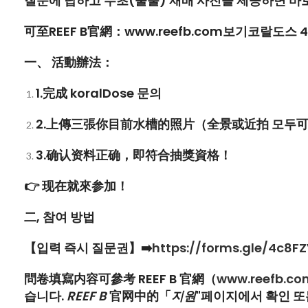
질문에 답하고 수초(물풀) 재배 사진을 제공하면 바
可至
REEF B
官網：
www.reefb.com
보기
코랄도스 4
一、
活動辦法：
1.
完成
koralDose
문의
2.
上傳
三張
你目前水槽的照片（全景或近拍 모두
3.
确认资料正确，即符合抽獎資格！
👉
现在就來参加！
二, 참여 방법
【입력 즉시 질문권】
➡️
https://forms.gle/4c8
問卷填寫内容可參考
REEF B
官網（
www.reefb.co
습니다.
REEF B
官网中的「
지원
"페이지에서 확인 또