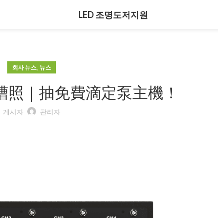
LED 조명
도저
지원
,
회사 뉴스
뉴스
槽照｜抽免費滴定泵主機！
게시자
관리자