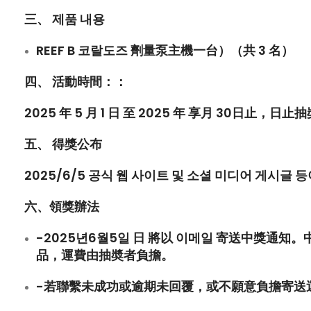
三、
제품 내용
REEF B 코랄도즈
劑量泵主機一台）（共
3
名）
四、
活動時間：：
2025
年
5
月
1
日
至
2025
年
享
月
30
日止，日止
抽
五、
得獎公布
2025/6/5
공식 웹 사이트 및 소셜 미디어 게시글 등
六、領獎辦法
-2025년6월5일
日
將以
이메일
寄送中獎通知。
品，運費由抽奬者負擔。
-
若聯繫未成功或逾期未回覆，或不願意負擔寄送