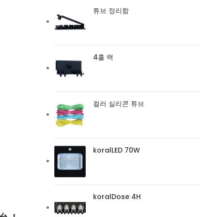
튜브 정리함
4홀 랙
컬러 실리콘 튜브
koralLED 70W
koralDose 4H