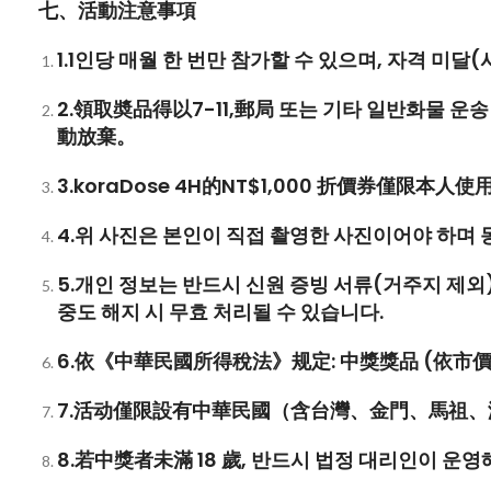
七、活動注意事項
1.
1인당 매월 한 번만 참가할 수 있으며, 자격 미달
2.
領取奬品得以
7-11,
郵局 또는 기타 일반화물 운
動放棄。
3.
koraDose 4H
的
NT$1,000
折價券僅限本人使
4.
위 사진은 본인이 직접 촬영한 사진이어야 하며 
5.
개인 정보는 반드시 신원 증빙 서류(거주지 제외)
중도 해지 시 무효 처리될 수 있습니다.
6.
依《中華民國所得稅法》规定: 中獎獎品 (依市價
7.
活动僅限設有中華民國（含台灣、金門、馬祖、
8.
若中獎者未滿
18
歲, 반드시 법정 대리인이 운영