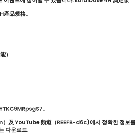
로 이벤트에 참여할 수 있습니다.
koralDose 4H
滴定泵一
H
產品規格。
可能）
FZYTKC9MRpsgS7
。
m
）及
YouTube
頻道（
REEFB-d6c
)에서 정확한 정보를
는 다운로드.