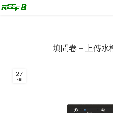
填問卷＋上傳水
27
4월