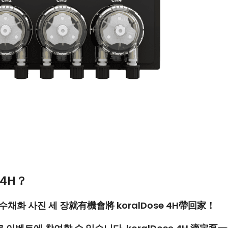
 4H
？
수채화 사진 세 장
就有機會將
koralDose
4
H
帶回家！